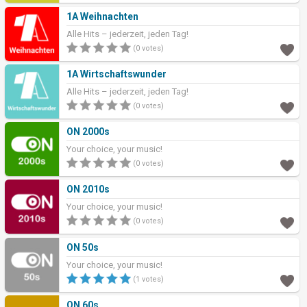
1A Weihnachten
Alle Hits – jederzeit, jeden Tag!
(0 votes)
1A Wirtschaftswunder
Alle Hits – jederzeit, jeden Tag!
(0 votes)
ON 2000s
Your choice, your music!
(0 votes)
ON 2010s
Your choice, your music!
(0 votes)
ON 50s
Your choice, your music!
(1 votes)
ON 60s