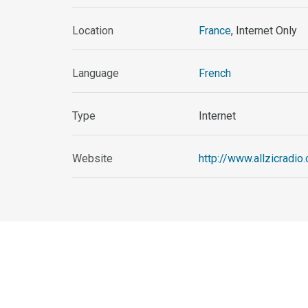
Location
France
, Internet Only
Language
French
Type
Internet
Website
http://www.allzicradi